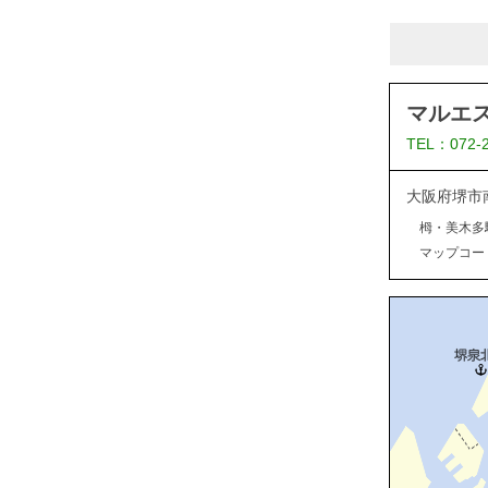
マルエ
TEL：072-
大阪府堺市
栂・美木多
マップコード：