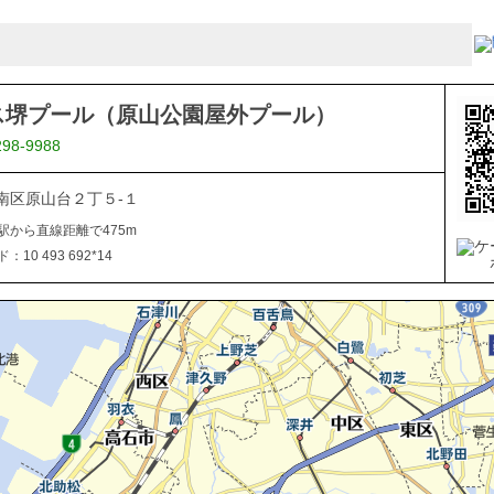
ス堺プール（原山公園屋外プール）
298-9988
南区原山台２丁５-１
駅から直線距離で475m
10 493 692*14