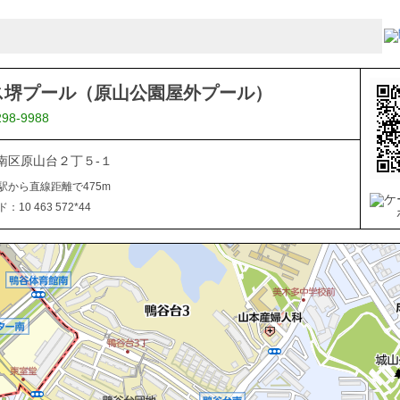
ス堺プール（原山公園屋外プール）
298-9988
南区原山台２丁５-１
駅から直線距離で475m
10 463 572*44