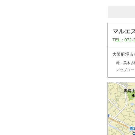
マルエ
TEL：072-
大阪府堺市
栂・美木多
マップコード：