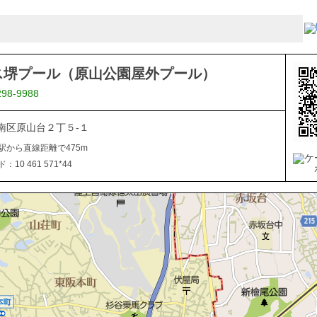
ス堺プール（原山公園屋外プール）
298-9988
南区原山台２丁５-１
駅から直線距離で475m
10 461 571*44