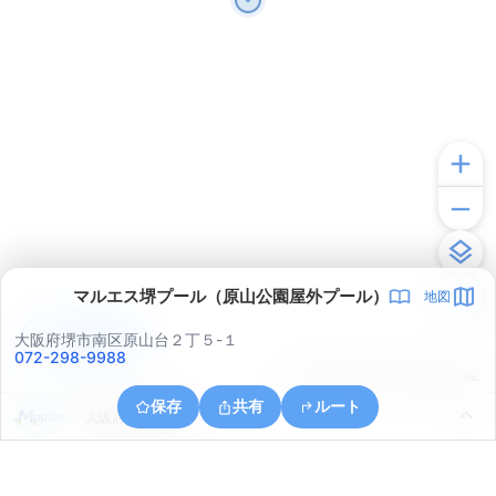
マルエス堺プール（原山公園屋外プール）
地図
アプリで見る
大阪府堺市南区原山台２丁５-１
072-298-9988
© ONE COMPATH © GeoTechnologies Inc.
保存
共有
ルート
大阪府和泉市万町