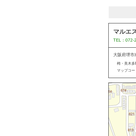
マルエ
TEL：072-
大阪府堺市
栂・美木多
マップコード：