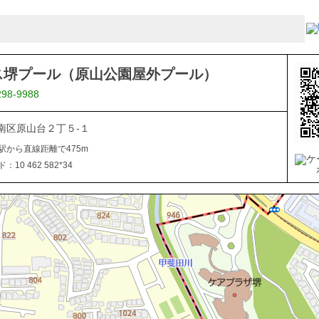
ス堺プール（原山公園屋外プール）
298-9988
南区原山台２丁５-１
駅から直線距離で475m
10 462 582*34