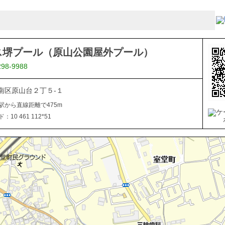
ス堺プール（原山公園屋外プール）
298-9988
南区原山台２丁５-１
駅から直線距離で475m
10 461 112*51