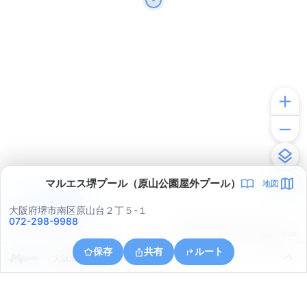
マルエス堺プール（原山公園屋外プール）
地図
アプリで見る
大阪府堺市南区原山台２丁５-１
072-298-9988
© ONE COMPATH © GeoTechnologies Inc.
保存
共有
ルート
大阪府和泉市いぶき野４丁目２