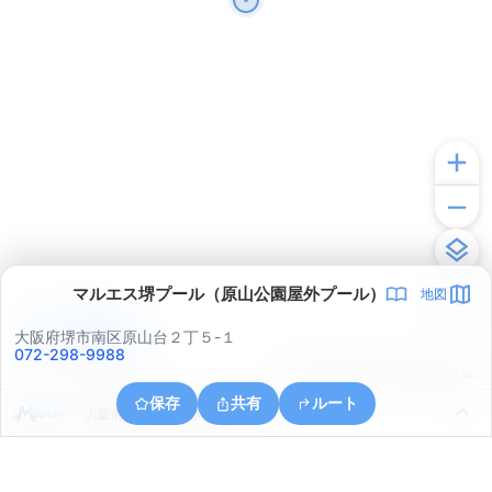
マルエス堺プール（原山公園屋外プール）
地図
アプリで見る
大阪府堺市南区原山台２丁５-１
072-298-9988
© ONE COMPATH © GeoTechnologies Inc.
保存
共有
ルート
大阪府和泉市いぶき野４丁目２