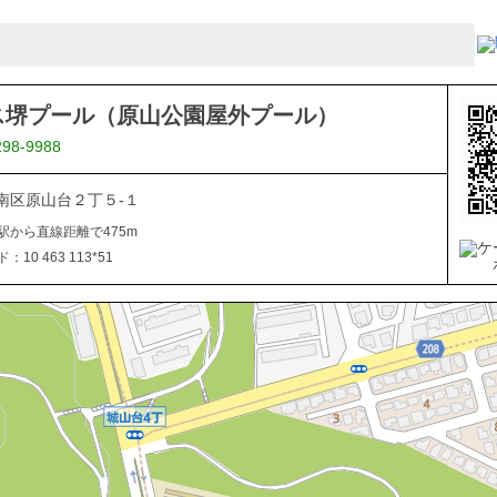
ス堺プール（原山公園屋外プール）
298-9988
南区原山台２丁５-１
駅から直線距離で475m
10 463 113*51