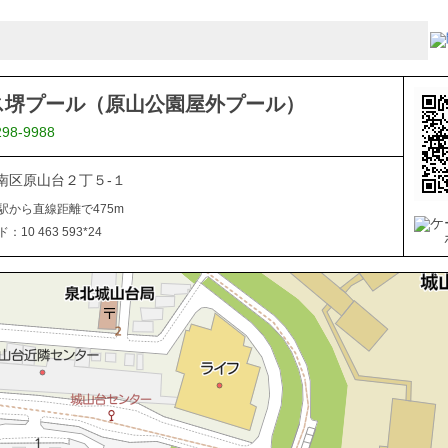
ス堺プール（原山公園屋外プール）
298-9988
南区原山台２丁５-１
駅から直線距離で475m
10 463 593*24