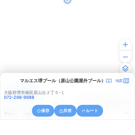
マルエス堺プール（原山公園屋外プール）
地図
アプリで見る
大阪府堺市南区原山台２丁５-１
072-298-9988
© ONE COMPATH © GeoTechnologies Inc.
保存
共有
ルート
大阪府和泉市万町