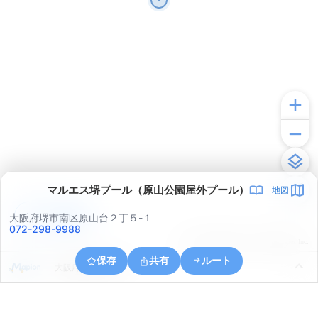
マルエス堺プール（原山公園屋外プール）
地図
アプリで見る
大阪府堺市南区原山台２丁５-１
072-298-9988
© ONE COMPATH © GeoTechnologies Inc.
保存
共有
ルート
大阪府和泉市万町