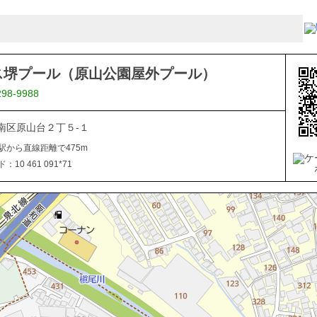
ス堺プール（原山公園屋外プール）
298-9988
南区原山台２丁５-１
駅から直線距離で475m
10 461 091*71