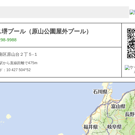
ス堺プール（原山公園屋外プール）
298-9988
南区原山台２丁５-１
駅から直線距離で475m
10 427 504*52