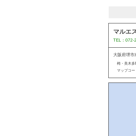
マルエ
TEL：072-
大阪府堺市
栂・美木多
マップコード：