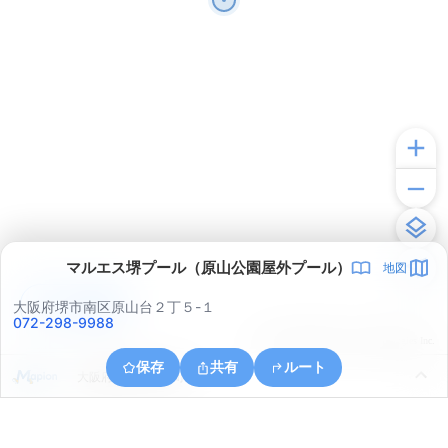
マルエス堺プール（原山公園屋外プール）
地図
アプリで見る
大阪府堺市南区原山台２丁５-１
072-298-9988
© ONE COMPATH © GeoTechnologies Inc.
保存
共有
ルート
大阪府和泉市三林町