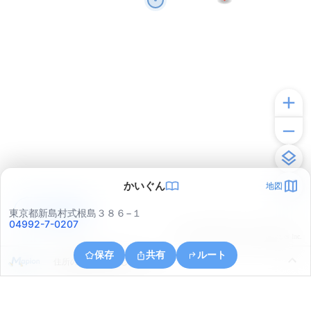
かいぐん
地図
アプリで見る
東京都新島村式根島３８６−１
04992-7-0207
© ONE COMPATH © GeoTechnologies Inc.
保存
共有
ルート
住所の取得に失敗しました