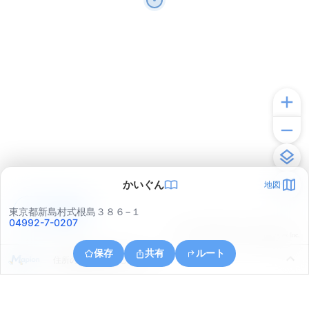
かいぐん
地図
アプリで見る
東京都新島村式根島３８６−１
04992-7-0207
© ONE COMPATH © GeoTechnologies Inc.
保存
共有
ルート
住所の取得に失敗しました