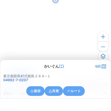
かいぐん
地図
アプリで見る
東京都新島村式根島３８６−１
04992-7-0207
© ONE COMPATH © GeoTechnologies Inc.
保存
共有
ルート
住所の取得に失敗しました