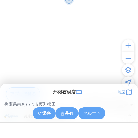
丹羽石材店
地図
アプリで見る
兵庫県南あわじ市榎列松田
© ONE COMPATH © GeoTechnologies Inc.
保存
共有
ルート
兵庫県南あわじ市倭文委文