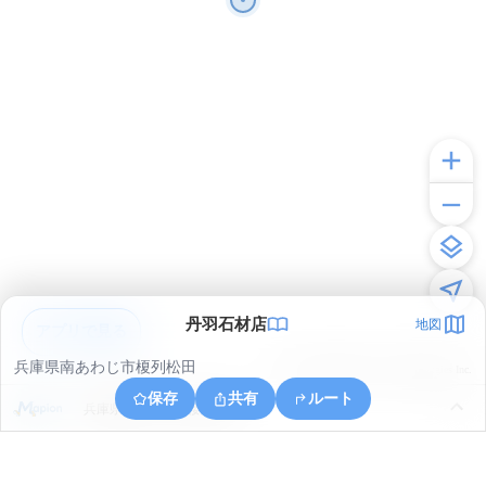
丹羽石材店
地図
アプリで見る
兵庫県南あわじ市榎列松田
© ONE COMPATH © GeoTechnologies Inc.
保存
共有
ルート
兵庫県南あわじ市倭文委文