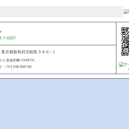
ん
2-7-0207
511 東京都新島村式根島３８６−１
から直線距離で6487m
753 548 895*48