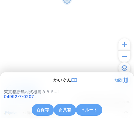
かいぐん
地図
アプリで見る
東京都新島村式根島３８６−１
04992-7-0207
© ONE COMPATH © GeoTechnologies Inc.
保存
共有
ルート
住所の取得に失敗しました