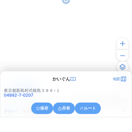
かいぐん
地図
アプリで見る
東京都新島村式根島３８６−１
04992-7-0207
© ONE COMPATH © GeoTechnologies Inc.
保存
共有
ルート
東京都新島村式根島