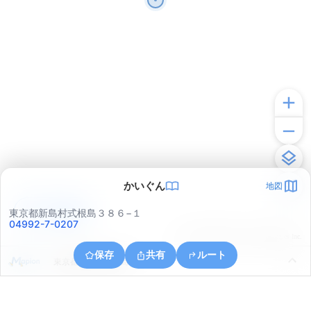
かいぐん
地図
アプリで見る
東京都新島村式根島３８６−１
04992-7-0207
© ONE COMPATH © GeoTechnologies Inc.
保存
共有
ルート
東京都新島村式根島