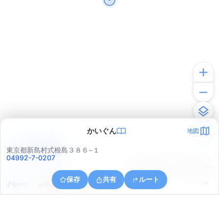
かいぐん
地図
アプリで見る
東京都新島村式根島３８６−１
04992-7-0207
© ONE COMPATH © GeoTechnologies Inc.
保存
共有
ルート
住所の取得に失敗しました