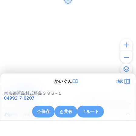
かいぐん
地図
アプリで見る
東京都新島村式根島３８６−１
04992-7-0207
© ONE COMPATH © GeoTechnologies Inc.
保存
共有
ルート
住所の取得に失敗しました