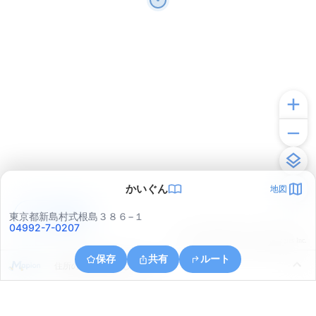
かいぐん
地図
アプリで見る
東京都新島村式根島３８６−１
04992-7-0207
© ONE COMPATH © GeoTechnologies Inc.
保存
共有
ルート
住所の取得に失敗しました