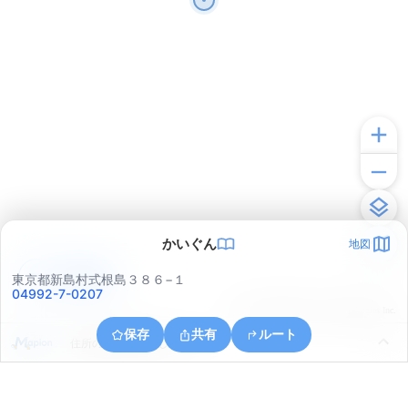
かいぐん
地図
アプリで見る
東京都新島村式根島３８６−１
04992-7-0207
© ONE COMPATH © GeoTechnologies Inc.
保存
共有
ルート
住所の取得に失敗しました