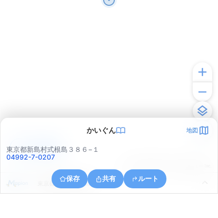
かいぐん
地図
アプリで見る
東京都新島村式根島３８６−１
04992-7-0207
© ONE COMPATH © GeoTechnologies Inc.
保存
共有
ルート
東京都新島村式根島