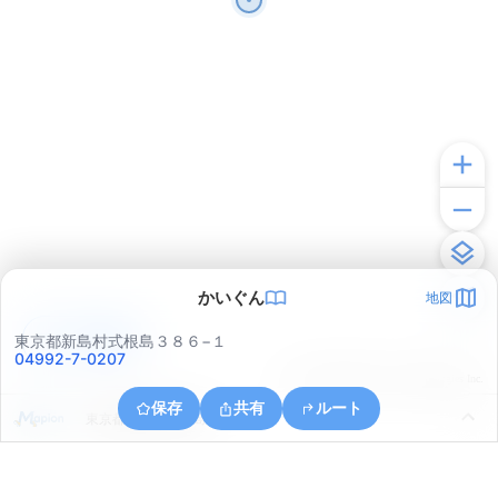
かいぐん
地図
アプリで見る
東京都新島村式根島３８６−１
04992-7-0207
© ONE COMPATH © GeoTechnologies Inc.
保存
共有
ルート
東京都新島村式根島