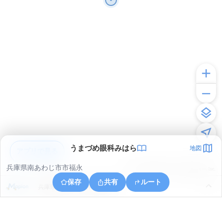
うまづめ眼科みはら
地図
アプリで見る
兵庫県南あわじ市市福永
© ONE COMPATH © GeoTechnologies Inc.
保存
共有
ルート
兵庫県南あわじ市神代地頭方