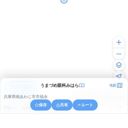
うまづめ眼科みはら
地図
アプリで見る
兵庫県南あわじ市市福永
© ONE COMPATH © GeoTechnologies Inc.
保存
共有
ルート
兵庫県南あわじ市賀集立川瀬