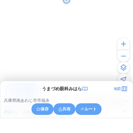
うまづめ眼科みはら
地図
アプリで見る
兵庫県南あわじ市市福永
© ONE COMPATH © GeoTechnologies Inc.
保存
共有
ルート
兵庫県南あわじ市賀集立川瀬