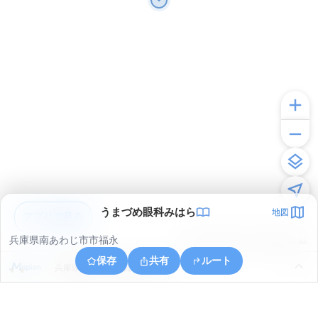
うまづめ眼科みはら
地図
アプリで見る
兵庫県南あわじ市市福永
© ONE COMPATH © GeoTechnologies Inc.
保存
共有
ルート
兵庫県南あわじ市賀集立川瀬