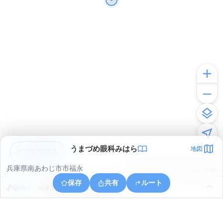
うまづめ眼科みはら
地図
アプリで見る
兵庫県南あわじ市市福永
© ONE COMPATH © GeoTechnologies Inc.
保存
共有
ルート
兵庫県南あわじ市賀集立川瀬