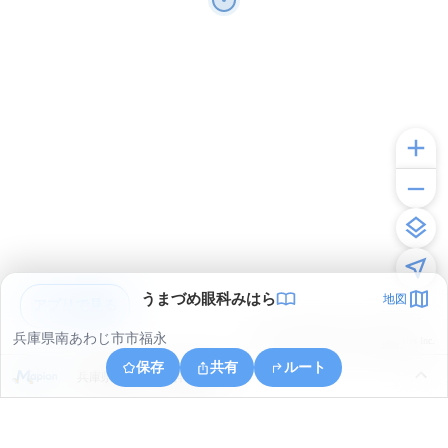
うまづめ眼科みはら
地図
アプリで見る
兵庫県南あわじ市市福永
© ONE COMPATH © GeoTechnologies Inc.
保存
共有
ルート
兵庫県南あわじ市神代黒道