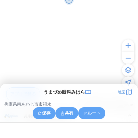
うまづめ眼科みはら
地図
アプリで見る
兵庫県南あわじ市市福永
© ONE COMPATH © GeoTechnologies Inc.
保存
共有
ルート
兵庫県南あわじ市神代黒道