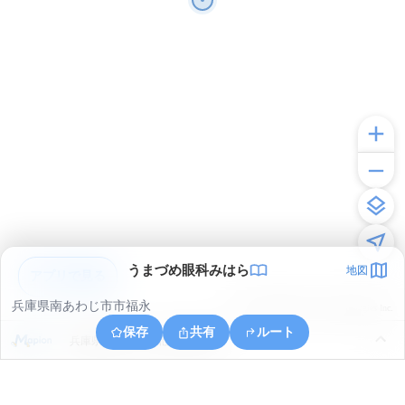
うまづめ眼科みはら
地図
アプリで見る
兵庫県南あわじ市市福永
© ONE COMPATH © GeoTechnologies Inc.
保存
共有
ルート
兵庫県南あわじ市北阿万新田北