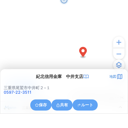
紀北信用金庫 中井支店
地図
アプリで見る
三重県尾鷲市中井町２−１
0597-22-3511
© ONE COMPATH © GeoTechnologies Inc.
保存
共有
ルート
三重県尾鷲市南浦