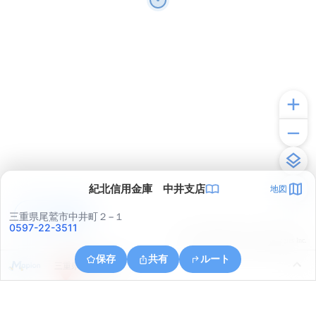
紀北信用金庫 中井支店
地図
アプリで見る
三重県尾鷲市中井町２−１
0597-22-3511
© ONE COMPATH © GeoTechnologies Inc.
保存
共有
ルート
三重県尾鷲市南浦