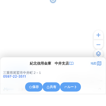
紀北信用金庫 中井支店
地図
アプリで見る
三重県尾鷲市中井町２−１
0597-22-3511
© ONE COMPATH © GeoTechnologies Inc.
保存
共有
ルート
三重県尾鷲市南浦