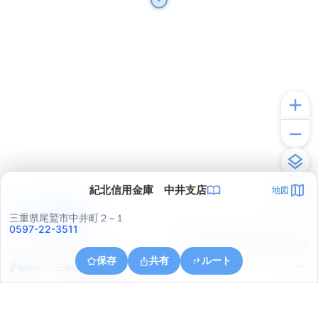
紀北信用金庫 中井支店
地図
アプリで見る
三重県尾鷲市中井町２−１
0597-22-3511
© ONE COMPATH © GeoTechnologies Inc.
保存
共有
ルート
三重県尾鷲市南浦