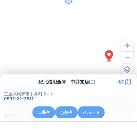
紀北信用金庫 中井支店
地図
アプリで見る
三重県尾鷲市中井町２−１
0597-22-3511
© ONE COMPATH © GeoTechnologies Inc.
保存
共有
ルート
三重県尾鷲市南浦