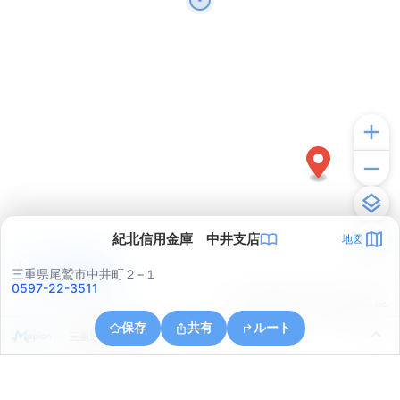
紀北信用金庫 中井支店
地図
アプリで見る
三重県尾鷲市中井町２−１
0597-22-3511
© ONE COMPATH © GeoTechnologies Inc.
保存
共有
ルート
三重県尾鷲市南浦