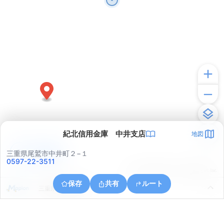
紀北信用金庫 中井支店
地図
アプリで見る
三重県尾鷲市中井町２−１
0597-22-3511
© ONE COMPATH © GeoTechnologies Inc.
保存
共有
ルート
三重県尾鷲市南浦