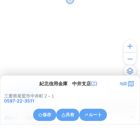
紀北信用金庫 中井支店
地図
アプリで見る
三重県尾鷲市中井町２−１
0597-22-3511
© ONE COMPATH © GeoTechnologies Inc.
保存
共有
ルート
三重県尾鷲市南浦