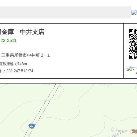
用金庫 中井支店
-22-3511
605 三重県尾鷲市中井町２−１
直線距離で748m
331 247 513*74