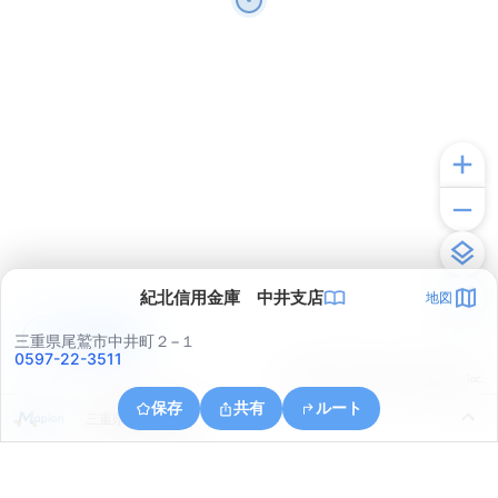
紀北信用金庫 中井支店
地図
アプリで見る
三重県尾鷲市中井町２−１
0597-22-3511
© ONE COMPATH © GeoTechnologies Inc.
保存
共有
ルート
三重県尾鷲市南浦