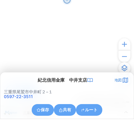
紀北信用金庫 中井支店
地図
アプリで見る
三重県尾鷲市中井町２−１
0597-22-3511
© ONE COMPATH © GeoTechnologies Inc.
保存
共有
ルート
三重県尾鷲市南浦