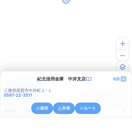
紀北信用金庫 中井支店
地図
アプリで見る
三重県尾鷲市中井町２−１
0597-22-3511
© ONE COMPATH © GeoTechnologies Inc.
保存
共有
ルート
三重県尾鷲市南陽町６